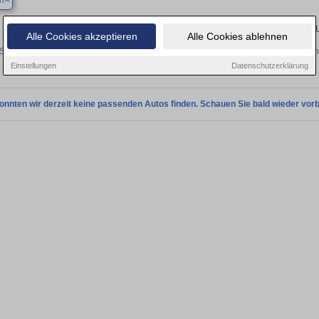
n
Finden Sie in Aachen Ihren gebr
Alle Cookies akzeptieren
Alle Cookies ablehnen
Sie in Aachen einen BMW Z3 Gebrauchtwagen? Entdecken Sie gebrauchte Z3 von 
und vom Händler.
Einstellungen
Datenschutzerklärung
onnten wir derzeit keine passenden Autos finden. Schauen Sie bald wieder vorb