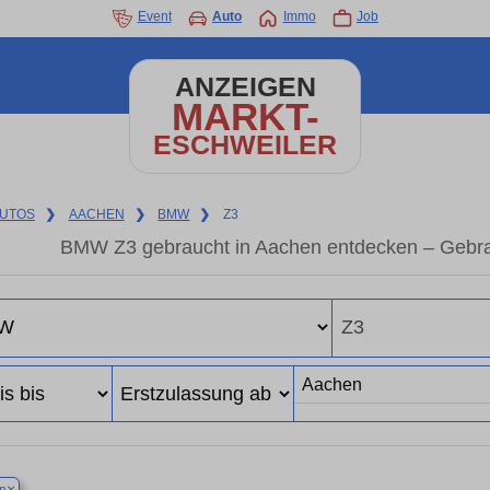
Event
Auto
Immo
Job
ANZEIGEN
MARKT-
ESCHWEILER
UTOS
❯
AACHEN
❯
BMW
❯
Z3
BMW Z3 gebraucht in Aachen entdecken – Gebra
×