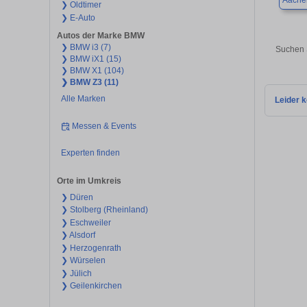
Aache
❯ Oldtimer
❯ E-Auto
Autos der Marke BMW
❯ BMW i3 (7)
Suchen 
❯ BMW iX1 (15)
❯ BMW X1 (104)
❯ BMW Z3 (11)
Alle Marken
Leider k
Messen & Events
Experten finden
Orte im Umkreis
❯ Düren
❯ Stolberg (Rheinland)
❯ Eschweiler
❯ Alsdorf
❯ Herzogenrath
❯ Würselen
❯ Jülich
❯ Geilenkirchen