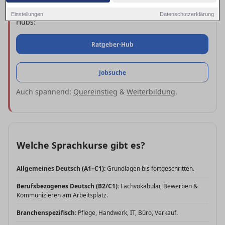
Zu den Angeboten:
Sprachkurse
in Eschweiler. Nützliche
Einstellungen
Datenschutzerklärung
Hubs:
Ratgeber-Hub
Jobsuche
Auch spannend:
Quereinstieg
&
Weiterbildung
.
Welche Sprachkurse gibt es?
Allgemeines Deutsch (A1–C1):
Grundlagen bis fortgeschritten.
Berufsbezogenes Deutsch (B2/C1):
Fachvokabular, Bewerben &
Kommunizieren am Arbeitsplatz.
Branchenspezifisch:
Pflege, Handwerk, IT, Büro, Verkauf.