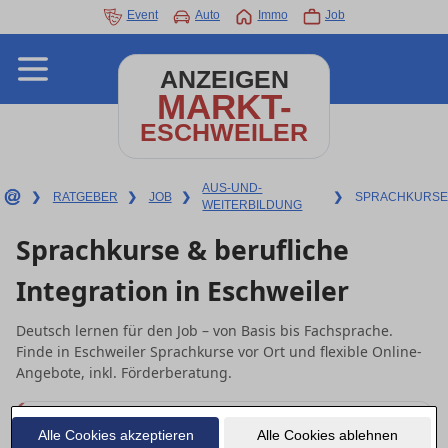
Event
Auto
Immo
Job
ANZEIGEN
MARKT-
ESCHWEILER
AUS-UND-
❯
RATGEBER
❯
JOB
❯
❯
SPRACHKURSE
WEITERBILDUNG
Sprachkurse & berufliche
Integration in Eschweiler
Deutsch lernen für den Job – von Basis bis Fachsprache.
Finde in Eschweiler Sprachkurse vor Ort und flexible Online-
Angebote, inkl. Förderberatung.
Schnell starten
Alle Cookies akzeptieren
Alle Cookies ablehnen