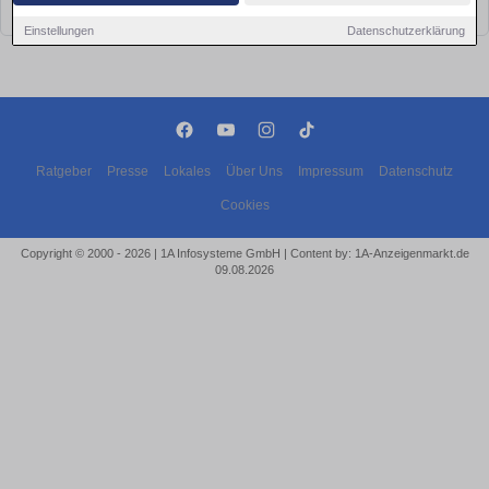
bald wieder vorbei!
Einstellungen
Datenschutzerklärung
Ratgeber
Presse
Lokales
Über Uns
Impressum
Datenschutz
Cookies
Copyright © 2000 - 2026 | 1A Infosysteme GmbH | Content by: 1A-Anzeigenmarkt.de
09.08.2026