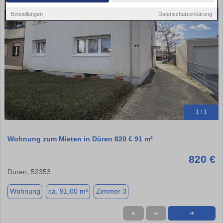
Einstellungen
Datenschutzerklärung
1 / 1
Wohnung zum Mieten in Düren 820 € 91 m²
820 €
Düren, 52353
Wohnung
ca. 91,00 m²
Zimmer 3
★
➦
➜