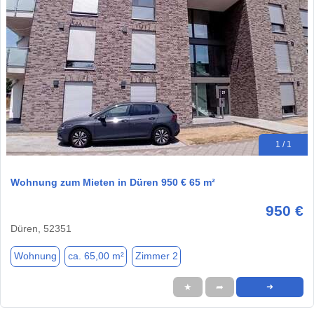
1 / 1
Wohnung zum Mieten in Düren 950 € 65 m²
950 €
Düren, 52351
Wohnung
ca. 65,00 m²
Zimmer 2
★
➦
➜