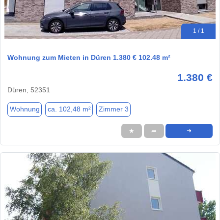
1 / 1
Wohnung zum Mieten in Düren 1.380 € 102.48 m²
1.380 €
Düren, 52351
Wohnung
ca. 102,48 m²
Zimmer 3
★
➦
➜