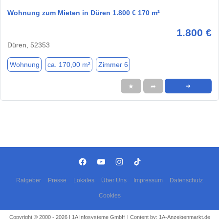
Wohnung zum Mieten in Düren 1.800 € 170 m²
1.800 €
Düren, 52353
Wohnung
ca. 170,00 m²
Zimmer 6
★
➦
➜
Ratgeber
Presse
Lokales
Über Uns
Impressum
Datenschutz
Cookies
Copyright © 2000 - 2026 | 1A Infosysteme GmbH | Content by: 1A-Anzeigenmarkt.de