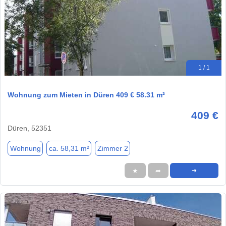
1 / 1
Wohnung zum Mieten in Düren 409 € 58.31 m²
409 €
Düren, 52351
Wohnung
ca. 58,31 m²
Zimmer 2
★
➦
➜