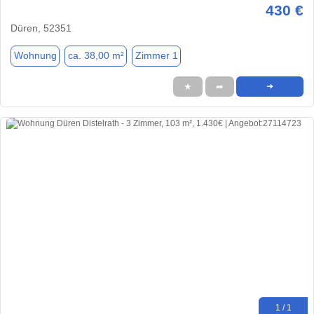
430 €
Düren, 52351
Wohnung
ca. 38,00 m²
Zimmer 1
★
➦
➜
1 / 1