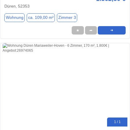
Düren, 52353
Wohnung
ca. 109,00 m²
Zimmer 3
★
➦
➜
1 / 1