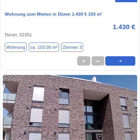
Wohnung zum Mieten in Düren 1.430 € 103 m²
1.430 €
Düren, 52351
Wohnung
ca. 103,00 m²
Zimmer 3
★
➦
➜