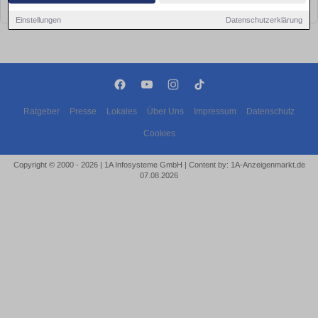
bald wieder vorbei!
Einstellungen
Datenschutzerklärung
Ratgeber
Presse
Lokales
Über Uns
Impressum
Datenschutz
Cookies
Copyright © 2000 - 2026 | 1A Infosysteme GmbH | Content by: 1A-Anzeigenmarkt.de
07.08.2026