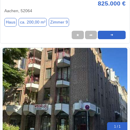
825.000 €
Aachen, 52064
Haus
ca. 200,00 m²
Zimmer 9
★
➦
➜
1 / 1