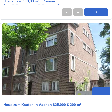
Haus
ca. 140,00 m²
Zimmer 5
★
➦
➜
1 / 1
Haus zum Kaufen in Aachen 825.000 € 200 m²