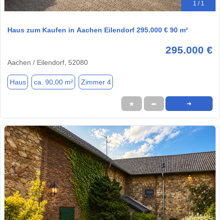
1 / 1
Haus zum Kaufen in Aachen Eilendorf 295.000 € 90 m²
295.000 €
Aachen / Eilendorf, 52080
Haus
ca. 90,00 m²
Zimmer 4
★
➦
➜