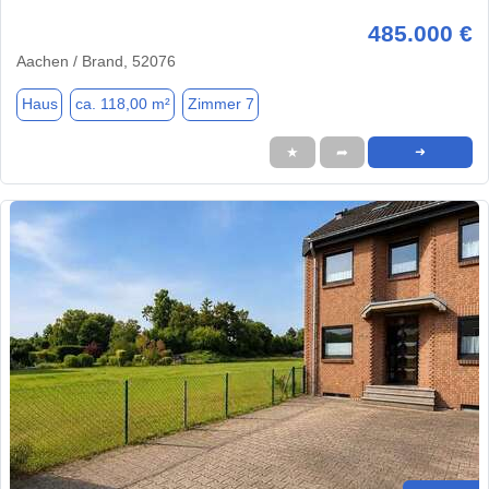
485.000 €
Aachen / Brand, 52076
Haus
ca. 118,00 m²
Zimmer 7
★
➦
➜