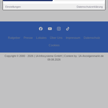
bald wieder vorbei!
Einstellungen
Datenschutzerklärung
Ratgeber
Presse
Lokales
Über Uns
Impressum
Datenschutz
Cookies
Copyright © 2000 - 2026 | 1A Infosysteme GmbH | Content by: 1A-Anzeigenmarkt.de
09.08.2026