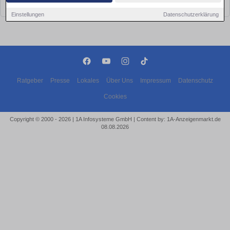
bald wieder vorbei!
Einstellungen
Datenschutzerklärung
Ratgeber
Presse
Lokales
Über Uns
Impressum
Datenschutz
Cookies
Copyright © 2000 - 2026 | 1A Infosysteme GmbH | Content by: 1A-Anzeigenmarkt.de
08.08.2026