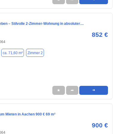
Leben – Stilvolle 2-Zimmer-Wohnung in absoluter…
852 €
064
ca. 71,60 m²
Zimmer 2
★
➦
➜
m Mieten in Aachen 900 € 69 m²
900 €
064