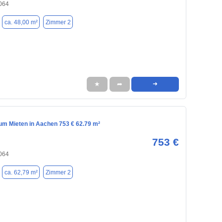
064
ca. 48,00 m²
Zimmer 2
★
➦
➜
m Mieten in Aachen 753 € 62.79 m²
753 €
064
ca. 62,79 m²
Zimmer 2