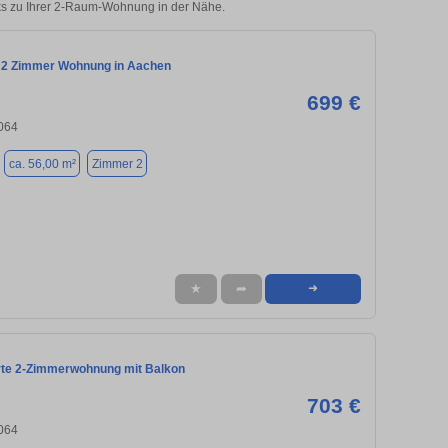
ks zu Ihrer 2-Raum-Wohnung in der Nähe.
 2 Zimmer Wohnung in Aachen
699 €
064
ca. 56,00 m²
Zimmer 2
★
➦
➜
rte 2-Zimmerwohnung mit Balkon
703 €
064