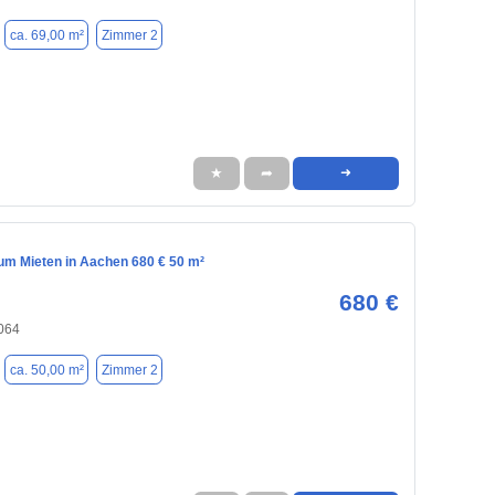
ca. 69,00 m²
Zimmer 2
★
➦
➜
m Mieten in Aachen 680 € 50 m²
680 €
064
ca. 50,00 m²
Zimmer 2