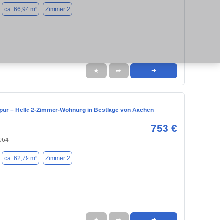
ca. 66,94 m²
Zimmer 2
★
➦
➜
 pur – Helle 2-Zimmer-Wohnung in Bestlage von Aachen
753 €
064
ca. 62,79 m²
Zimmer 2
★
➦
➜