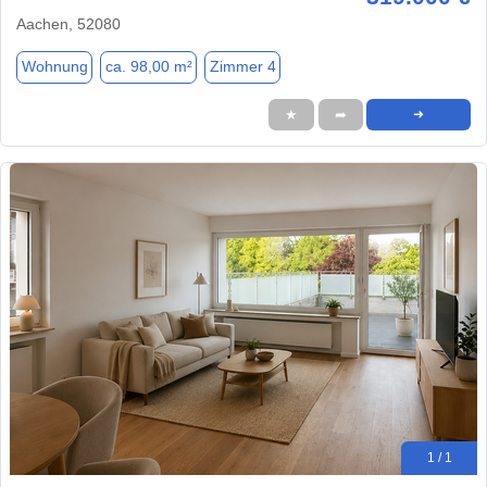
Aachen, 52080
Wohnung
ca. 98,00 m²
Zimmer 4
★
➦
➜
1 / 1