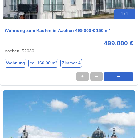
1 / 1
Wohnung zum Kaufen in Aachen 499.000 € 160 m²
499.000 €
Aachen, 52080
Wohnung
ca. 160,00 m²
Zimmer 4
★
➦
➜