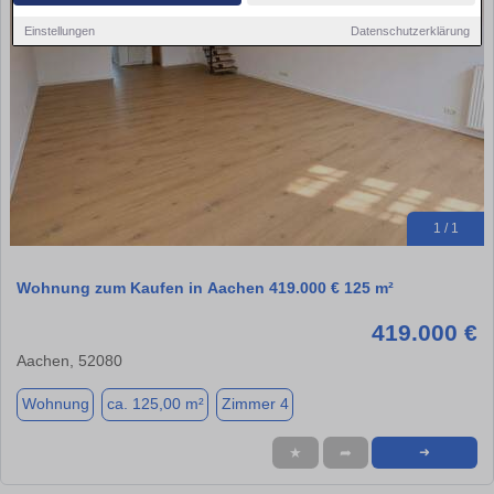
Einstellungen
Datenschutzerklärung
1 / 1
Wohnung zum Kaufen in Aachen 419.000 € 125 m²
419.000 €
Aachen, 52080
Wohnung
ca. 125,00 m²
Zimmer 4
★
➦
➜