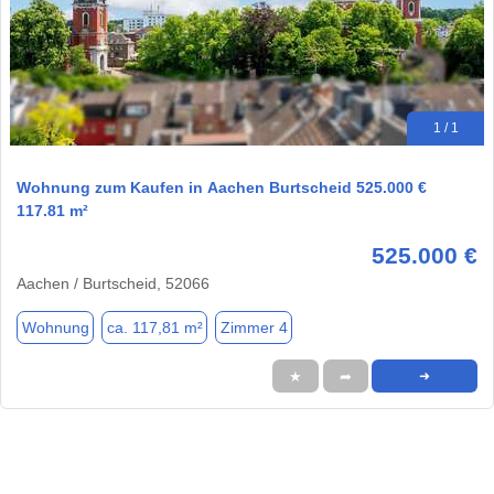
1 / 1
Wohnung zum Kaufen in Aachen Burtscheid 525.000 €
117.81 m²
525.000 €
Aachen / Burtscheid, 52066
Wohnung
ca. 117,81 m²
Zimmer 4
★
➦
➜