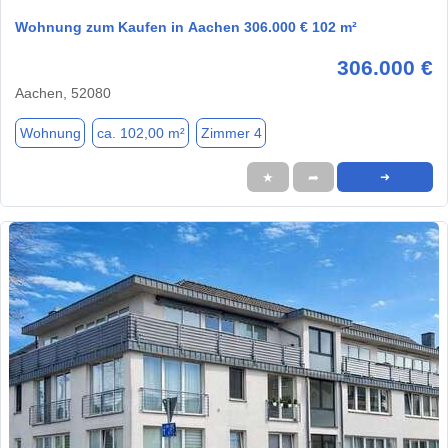
Wohnung zum Kaufen in Aachen 306.000 € 102 m²
306.000 €
Aachen, 52080
Wohnung
ca. 102,00 m²
Zimmer 4
★
➦
➜