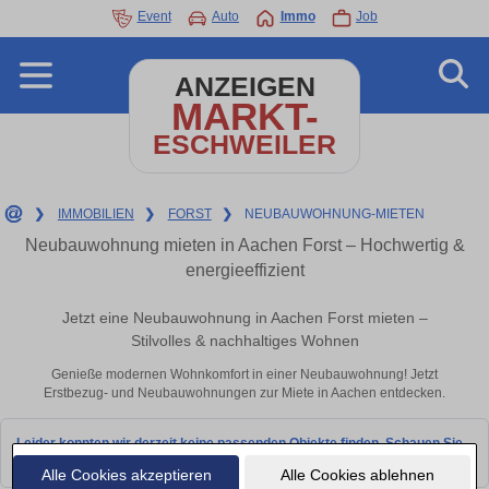
Event
Auto
Immo
Job
ANZEIGEN
MARKT-
ESCHWEILER
❯
IMMOBILIEN
❯
FORST
❯
NEUBAUWOHNUNG-MIETEN
Neubauwohnung mieten in Aachen Forst – Hochwertig &
energieeffizient
Jetzt eine Neubauwohnung in Aachen Forst mieten –
Stilvolles & nachhaltiges Wohnen
Genieße modernen Wohnkomfort in einer Neubauwohnung! Jetzt
Erstbezug- und Neubauwohnungen zur Miete in Aachen entdecken.
Leider konnten wir derzeit keine passenden Objekte finden. Schauen Sie
bald wieder vorbei!
Alle Cookies akzeptieren
Alle Cookies ablehnen