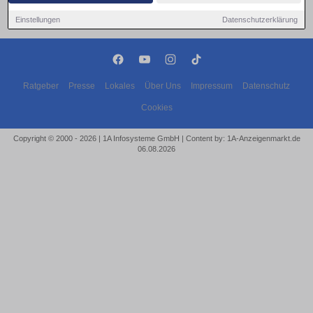
Einstellungen
Datenschutzerklärung
Ratgeber
Presse
Lokales
Über Uns
Impressum
Datenschutz
Cookies
Copyright © 2000 - 2026 | 1A Infosysteme GmbH | Content by: 1A-Anzeigenmarkt.de
06.08.2026