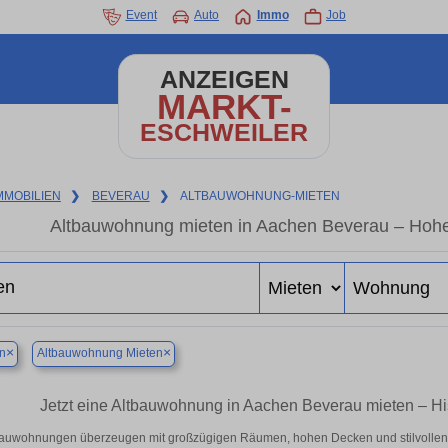
Event
Auto
Immo
Job
ANZEIGEN
MARKT-
ESCHWEILER
MMOBILIEN
❯
BEVERAU
❯
ALTBAUWOHNUNG-MIETEN
Altbauwohnung mieten in Aachen Beverau – Hohe 
×
×
n
Altbauwohnung Mieten
Jetzt eine Altbauwohnung in Aachen Beverau mieten – Hi
bauwohnungen überzeugen mit großzügigen Räumen, hohen Decken und stilvollen De