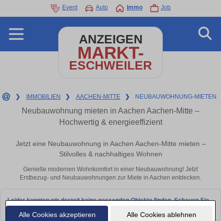
Event
Auto
Immo
Job
ANZEIGEN
MARKT-
ESCHWEILER
❯
IMMOBILIEN
❯
AACHEN-MITTE
❯
NEUBAUWOHNUNG-MIETEN
Neubauwohnung mieten in Aachen Aachen-Mitte –
Hochwertig & energieeffizient
Jetzt eine Neubauwohnung in Aachen Aachen-Mitte mieten –
Stilvolles & nachhaltiges Wohnen
Genieße modernen Wohnkomfort in einer Neubauwohnung! Jetzt
Erstbezug- und Neubauwohnungen zur Miete in Aachen entdecken.
Leider konnten wir derzeit keine passenden Objekte finden. Schauen Sie
bald wieder vorbei!
Alle Cookies akzeptieren
Alle Cookies ablehnen