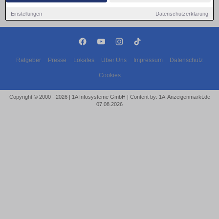
Einstellungen
Datenschutzerklärung
Ratgeber
Presse
Lokales
Über Uns
Impressum
Datenschutz
Cookies
Copyright © 2000 - 2026 | 1A Infosysteme GmbH | Content by: 1A-Anzeigenmarkt.de
07.08.2026