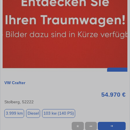
VW Crafter
54.970 €
Stolberg, 52222
3.999 km
Diesel
103 kw (140 PS)
★
➦
➜