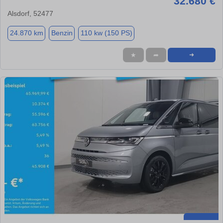
32.680 €
Alsdorf, 52477
24.870 km
Benzin
110 kw (150 PS)
★
➦
➜