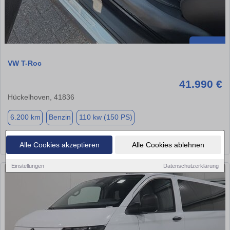
VW T-Roc
41.990 €
Hückelhoven, 41836
6.200 km
Benzin
110 kw (150 PS)
★
➦
➜
Alle Cookies akzeptieren
Alle Cookies ablehnen
Einstellungen
Datenschutzerklärung