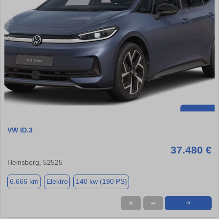
VW ID.3
37.480 €
Heinsberg, 52525
6.666 km
Elektro
140 kw (190 PS)
★
➦
➜