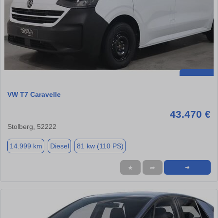
VW T7 Caravelle
43.470 €
Stolberg, 52222
14.999 km
Diesel
81 kw (110 PS)
★
➦
➜