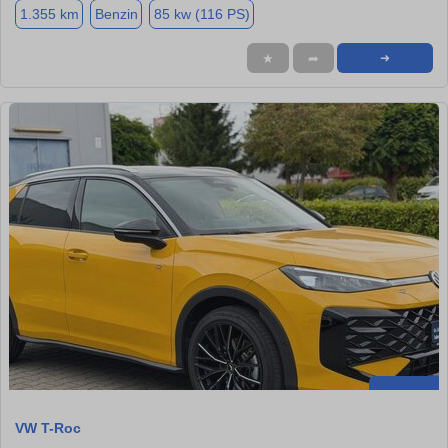
1.355 km
Benzin
85 kw (116 PS)
★
➦
➜
VW T-Roc