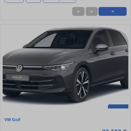
★
➦
➜
VW Golf