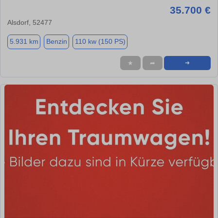
35.700 €
Alsdorf, 52477
5.931 km
Benzin
110 kw (150 PS)
★
➦
➜