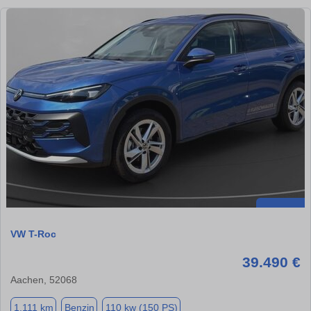
VW T-Roc
39.490 €
Aachen, 52068
1.111 km
Benzin
110 kw (150 PS)