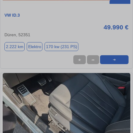
VW ID.3
49.990 €
Düren, 52351
2.222 km
Elektro
170 kw (231 PS)
★
➦
➜