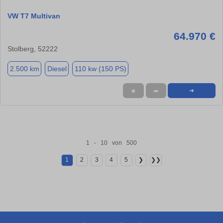
VW T7 Multivan
64.970 €
Stolberg, 52222
2.500 km
Diesel
110 kw (150 PS)
★
➦
➜
1 - 10 von 500
1
2
3
4
5
❯
❯❯