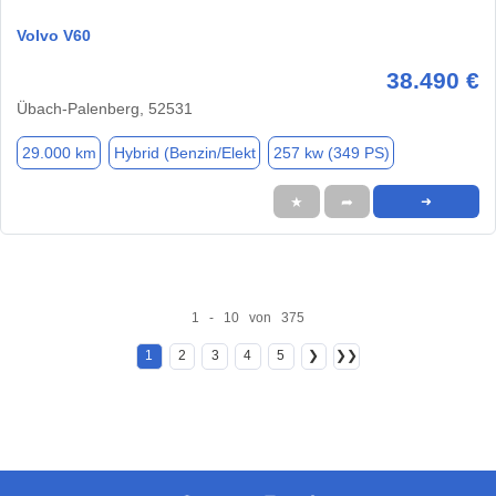
Volvo V60
38.490 €
Übach-Palenberg, 52531
29.000 km
Hybrid (Benzin/Elekt
257 kw (349 PS)
★
➦
➜
1 - 10 von 375
1
2
3
4
5
❯
❯❯