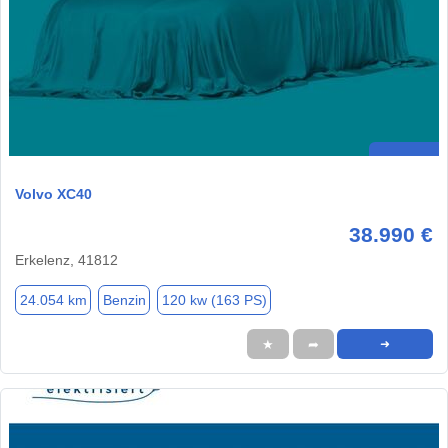
Volvo XC40
38.990 €
Erkelenz, 41812
24.054 km
Benzin
120 kw (163 PS)
★
➦
➜