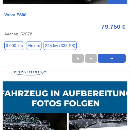
Volvo ES90
79.750 €
Aachen, 52078
6.000 km
Elektro
245 kw (333 PS)
★
➦
➜