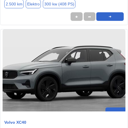
2.500 km
Elektro
300 kw (408 PS)
★
➦
➜
Volvo XC40