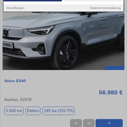
Einstellungen
Datenschutzerklärung
Volvo EX40
56.980 €
Aachen, 52078
3.000 km
Elektro
185 kw (252 PS)
★
➦
➜