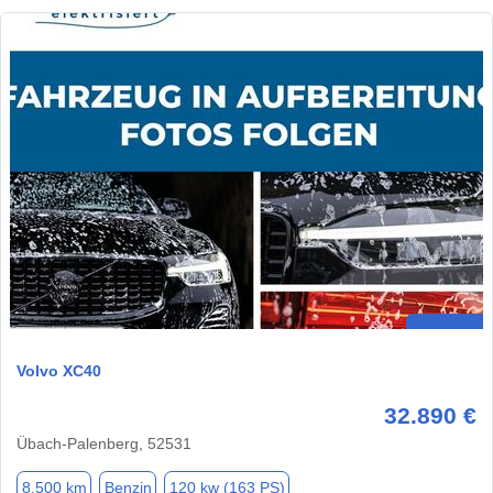
Volvo XC40
32.890 €
Übach-Palenberg, 52531
8.500 km
Benzin
120 kw (163 PS)