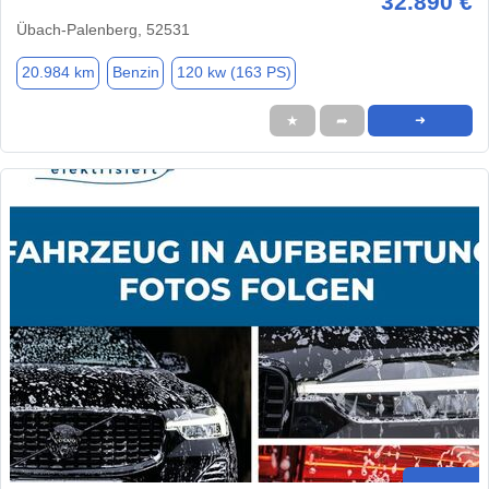
32.890 €
Übach-Palenberg, 52531
20.984 km
Benzin
120 kw (163 PS)
★
➦
➜