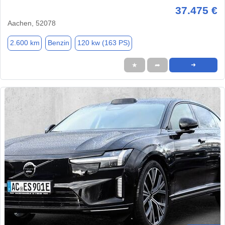
37.475 €
Aachen, 52078
2.600 km
Benzin
120 kw (163 PS)
★
➦
➜