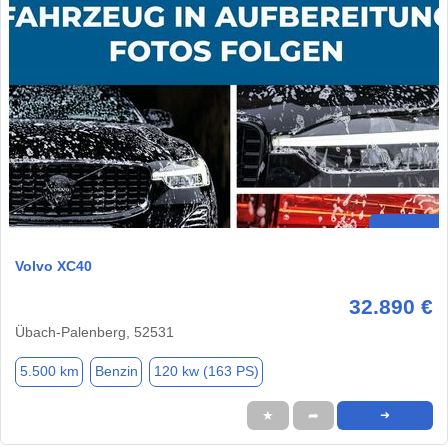
Volvo XC40
32.890 €
Übach-Palenberg, 52531
5.500 km
Benzin
120 kw (163 PS)
★
➦
➜