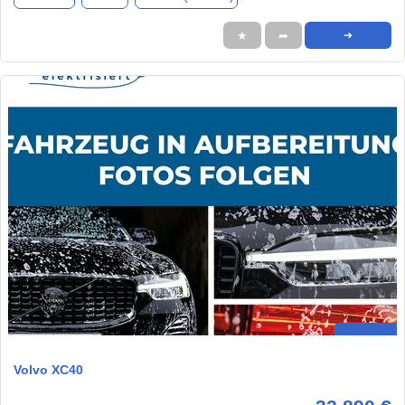
★
➦
➜
Volvo XC40