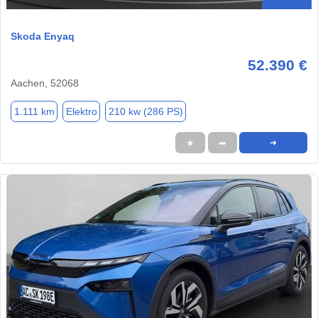
Skoda Enyaq
52.390 €
Aachen, 52068
1.111 km
Elektro
210 kw (286 PS)
★
➦
➜