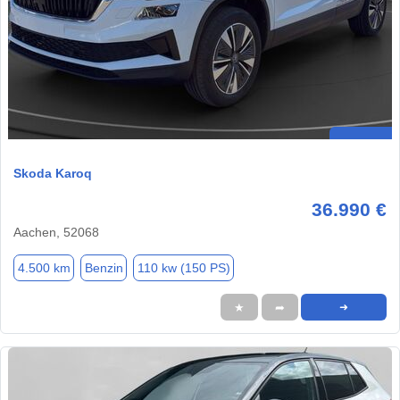
Skoda Karoq
36.990 €
Aachen, 52068
4.500 km
Benzin
110 kw (150 PS)
★
➦
➜