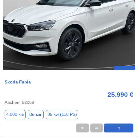
Skoda Fabia
25.990 €
Aachen, 52068
4.000 km
Benzin
85 kw (116 PS)
★
➦
➜