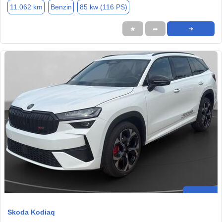
11.062 km
Benzin
85 kw (116 PS)
★
➦
➜
Skoda Kodiaq