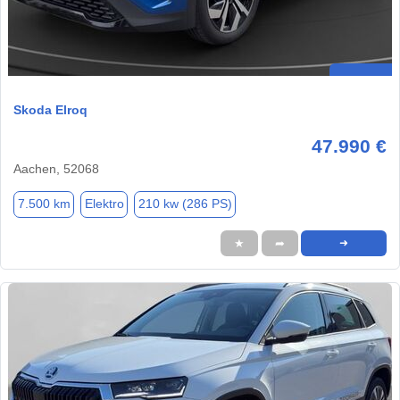
Skoda Elroq
47.990 €
Aachen, 52068
7.500 km
Elektro
210 kw (286 PS)
★
➦
➜