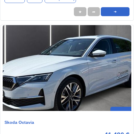
★
➦
➜
Skoda Octavia