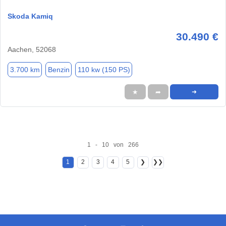
Skoda Kamiq
30.490 €
Aachen, 52068
3.700 km
Benzin
110 kw (150 PS)
★
➦
➜
1 - 10 von 266
1
2
3
4
5
❯
❯❯