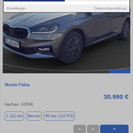
Einstellungen
Datenschutzerklärung
Skoda Fabia
30.990 €
Aachen, 52068
1.111 km
Benzin
85 kw (116 PS)
★
➦
➜