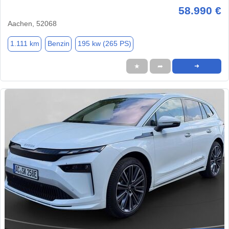
58.990 €
Aachen, 52068
1.111 km
Benzin
195 kw (265 PS)
★
➦
➜