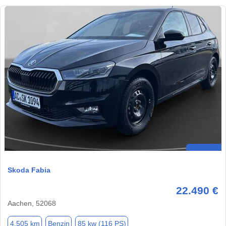
Skoda Fabia
22.490 €
Aachen, 52068
4.505 km
Benzin
85 kw (116 PS)