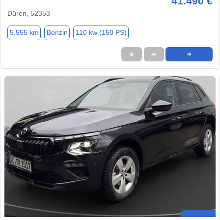
41.490 €
Düren, 52353
5.555 km
Benzin
110 kw (150 PS)
★
➦
➜