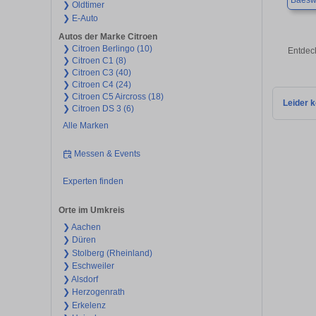
Baesw
❯ Oldtimer
❯ E-Auto
Autos der Marke Citroen
❯ Citroen Berlingo (10)
Entdec
❯ Citroen C1 (8)
❯ Citroen C3 (40)
❯ Citroen C4 (24)
❯ Citroen C5 Aircross (18)
Leider k
❯ Citroen DS 3 (6)
Alle Marken
Messen & Events
Experten finden
Orte im Umkreis
❯ Aachen
❯ Düren
❯ Stolberg (Rheinland)
❯ Eschweiler
❯ Alsdorf
❯ Herzogenrath
❯ Erkelenz