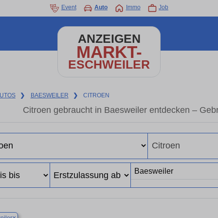
Event
Auto
Immo
Job
ANZEIGEN
MARKT-
ESCHWEILER
UTOS
❯
BAESWEILER
❯
CITROEN
Citroen gebraucht in Baesweiler entdecken – Geb
×