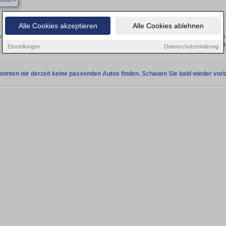
eiler
Finden Sie in Baesweiler Ihren gebrauchten Citroen 
Alle Cookies akzeptieren
Alle Cookies ablehnen
ken Sie in Baesweiler gebrauchte Citroen Fahrzeuge. Von Kleinwagen bis hin zum 
Baesweiler von privat und vom 
Einstellungen
Datenschutzerklärung
onnten wir derzeit keine passenden Autos finden. Schauen Sie bald wieder vorb