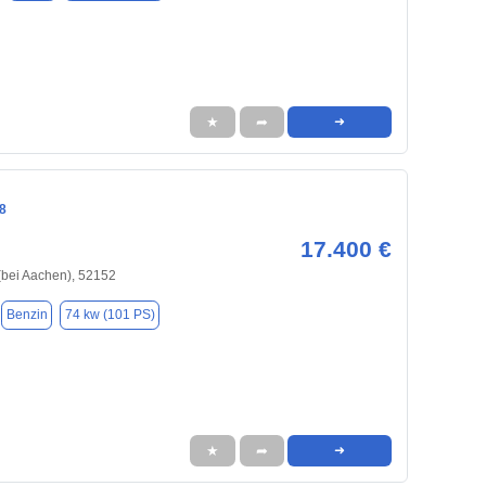
★
➦
➜
8
17.400 €
(bei Aachen), 52152
Benzin
74 kw (101 PS)
★
➦
➜