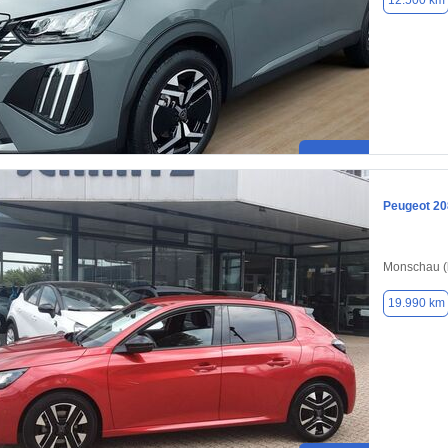
12.500 km
Peugeot 20
Monschau (
19.990 km