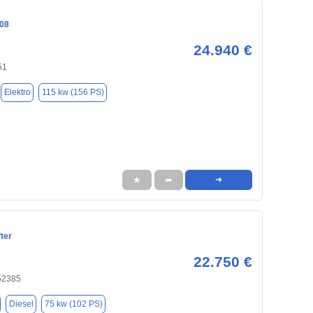
08
24.940 €
51
Elektro
115 kw (156 PS)
★
➦
➜
ter
22.750 €
52385
Diesel
75 kw (102 PS)