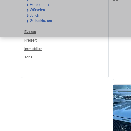
❯ Herzogenrath
❯ Würselen
❯ Jülich
❯ Geilenkirchen
Events
Freizeit
Immobilien
Jobs