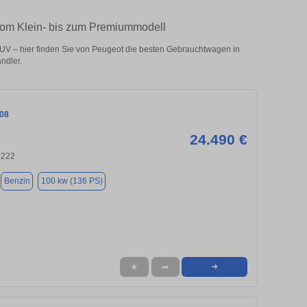
vom Klein- bis zum Premiummodell
UV – hier finden Sie von Peugeot die besten Gebrauchtwagen in
ndler.
08
24.490 €
2222
Benzin
100 kw (136 PS)
★
➦
➜