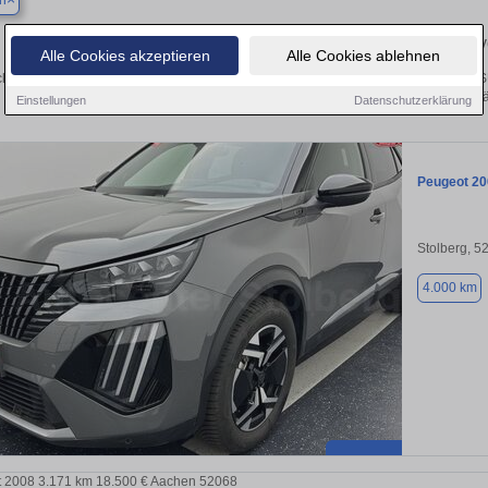
n
Finden Sie in Aachen Ihren gebrauchten Peugeot – 
Alle Cookies akzeptieren
Alle Cookies ablehnen
ken Sie in Aachen gebrauchte Peugeot Fahrzeuge. Von Kleinwagen bis hin zum S
Aachen von privat und vom Hä
Einstellungen
Datenschutzerklärung
Peugeot 20
Stolberg, 5
4.000 km