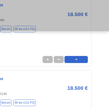
08
18.500 €
068
Benzin
96 kw (131 PS)
★
➦
➜
08
18.500 €
52146
Benzin
96 kw (131 PS)