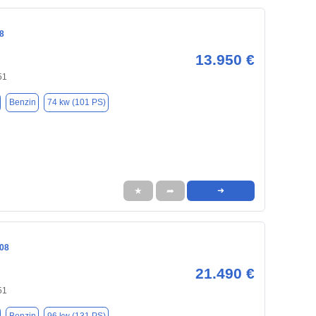
8
13.950 €
51
Benzin
74 kw (101 PS)
★
➦
➜
08
21.490 €
51