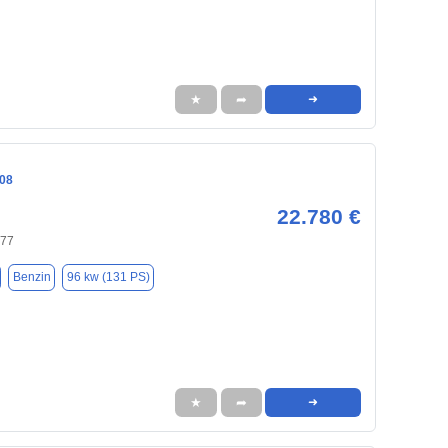
★
➦
➜
08
22.780 €
477
Benzin
96 kw (131 PS)
★
➦
➜