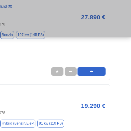
land (X)
27.890 €
078
Benzin
107 kw (145 PS)
★
➦
➜
19.290 €
078
Hybrid (Benzin/Elekt
81 kw (110 PS)