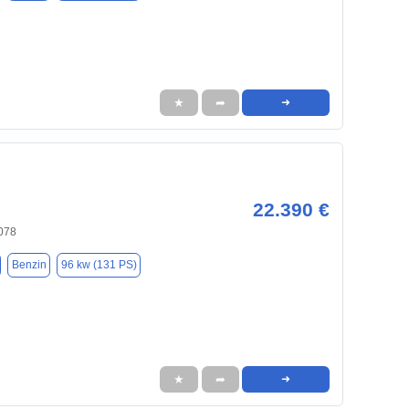
★
➦
➜
22.390 €
078
Benzin
96 kw (131 PS)
★
➦
➜