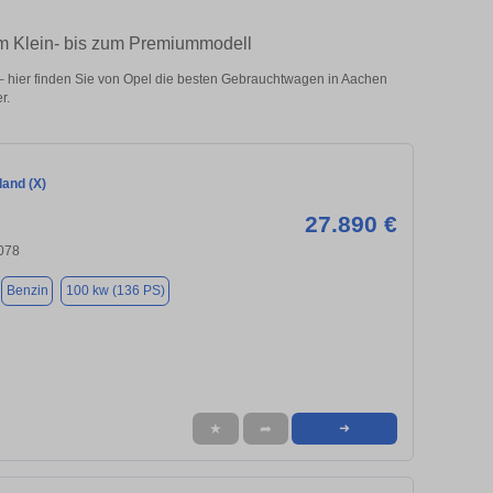
om Klein- bis zum Premiummodell
 hier finden Sie von Opel die besten Gebrauchtwagen in Aachen
r.
land (X)
27.890 €
078
Benzin
100 kw (136 PS)
★
➦
➜