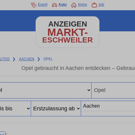
Event
Auto
Immo
Job
ANZEIGEN
MARKT-
ESCHWEILER
UTOS
❯
AACHEN
❯
OPEL
Opel gebraucht in Aachen entdecken – Gebrau
×