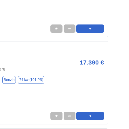
★
➦
➜
17.390 €
078
Benzin
74 kw (101 PS)
★
➦
➜