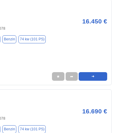
16.450 €
078
Benzin
74 kw (101 PS)
★
➦
➜
16.690 €
078
Benzin
74 kw (101 PS)