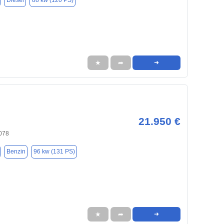
Diesel
88 kw (120 PS)
★
➦
➜
21.950 €
078
Benzin
96 kw (131 PS)
★
➦
➜