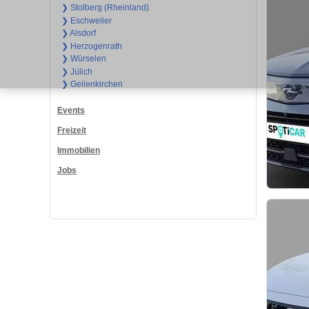
❯ Stolberg (Rheinland)
❯ Eschweiler
❯ Alsdorf
❯ Herzogenrath
❯ Würselen
❯ Jülich
❯ Geilenkirchen
Events
Freizeit
Immobilien
Jobs