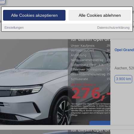
n
Finden Sie in Aachen Ihren gebrauchten Opel – v
Alle Cookies akzeptieren
Alle Cookies ablehnen
ken Sie in Aachen gebrauchte Opel Fahrzeuge. Von Kleinwagen bis hin zum SUV –
von privat und vom Händle
Einstellungen
Datenschutzerklärung
Opel Grand
Aachen, 52
3.900 km