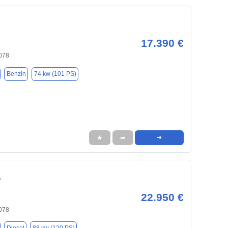
17.390 €
078
Benzin
74 kw (101 PS)
★
➦
➜
o
22.950 €
078