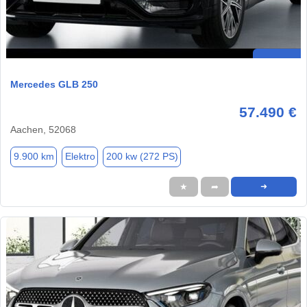
Mercedes GLB 250
57.490 €
Aachen, 52068
9.900 km
Elektro
200 kw (272 PS)
★
➦
➜