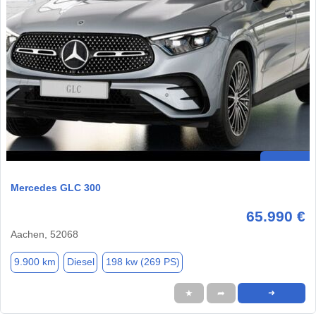
Mercedes GLC 300
65.990 €
Aachen, 52068
9.900 km
Diesel
198 kw (269 PS)
★
➦
➜