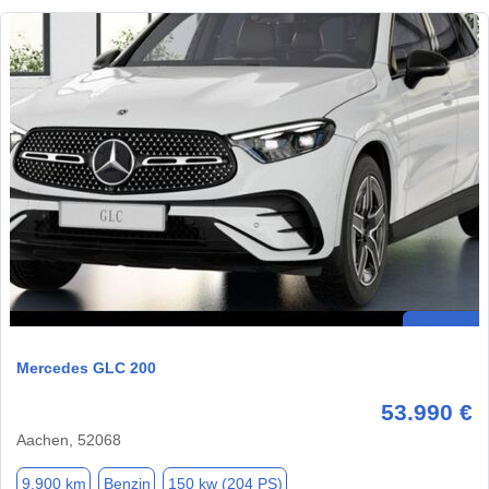
Mercedes GLC 200
53.990 €
Aachen, 52068
9.900 km
Benzin
150 kw (204 PS)