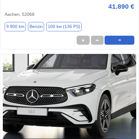
41.890 €
Aachen, 52068
9.900 km
Benzin
100 kw (136 PS)
★
➦
➜