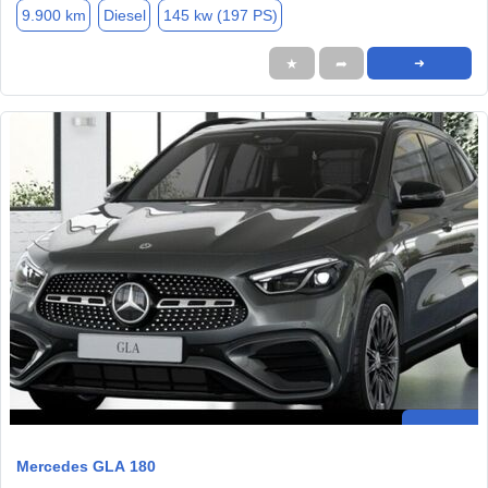
9.900 km
Diesel
145 kw (197 PS)
★
➦
➜
Mercedes GLA 180