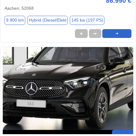
86.990 €
Aachen, 52068
9.900 km
Hybrid (Diesel/Elekt
145 kw (197 PS)
★
➦
➜