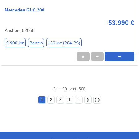
Mercedes GLC 200
53.990 €
Aachen, 52068
9.900 km
Benzin
150 kw (204 PS)
★
➦
➜
1 - 10 von 500
1
2
3
4
5
❯
❯❯