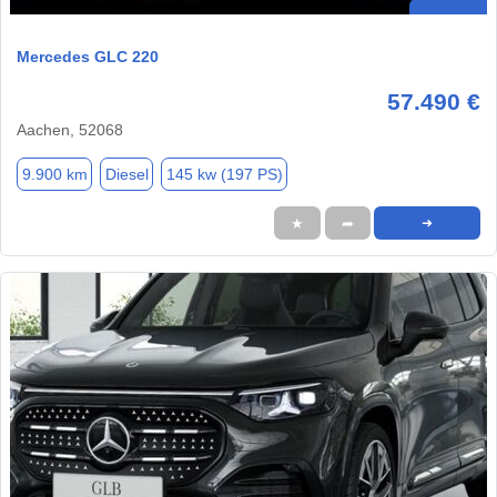
Mercedes GLC 220
57.490 €
Aachen, 52068
9.900 km
Diesel
145 kw (197 PS)
★
➦
➜