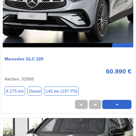
Mercedes GLC 220
60.990 €
Aachen, 52068
8.275 km
Diesel
145 kw (197 PS)
★
➦
➜